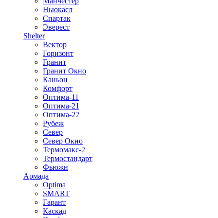
Манчестер
Ньюкасл
Спартак
Эверест
Shelter
Вектор
Горизонт
Гранит
Гранит Окно
Каньон
Комфорт
Оптима-11
Оптима-21
Оптима-22
Рубеж
Север
Север Окно
Термомакс-2
Термостандарт
Фьюжн
Армада
Optima
SMART
Гарант
Каскад