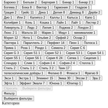
Барокко
2
Бельви
2
Бергерия
1
Бинар
1
Бинар 2
1
Богема
2
Бока
8
Вектор
1
Гармония
2
Гладкое
1
Грация
2
Грейс
11
Дека
1
Делия
8
Деманд
8
Дерби
2
Дио
1
Или
2
Калипсо
2
Каллы
1
Кальса
1
Капо
1
Колибрия
1
Конь
1
Кошка
1
Лайн
1
Лайт
1
Лестер
2
Ливерпуль
2
Лидс
2
Лилия
1
Лоджиа
2
Лондон
2
Люкс 2
1
Мальта
10
Марин
1
Мидл
1
минимализм
1
Мэрил
12
Нота
1
Ольбия
2
Орфей
2
Оскар
2
Пантера
1
Параллель
2
Перфект
14
Пион
1
Полоса
1
Прима
1
Роза
1
Рондо
1
Семела
2
Серия C
6
Серия G
3
Серия S1
1
Серия S2
1
Серия S3
1
Серия S4
1
Серия S5
1
Серия S6
1
Серия К
24
Сигма
1
Сицилия
1
Слендер
1
Слим
1
София-1
4
София-2
4
Стелла
1
Стиль
2
Стиль 1
2
Стиль 3
2
Твин
17
телескопические доборы
1
Фелино
8
Флекси
1
Фрегио
9
Экси
1
Экстра
1
Элемент
15
Эмма
30
Эпсом
2
Эра
2
Эфта
1
Эффект Эмали
7
Юнона
1
Юпитер
1
Сбросить
Выберите фильтры
Фильтр
Выберите фильтры
Категории