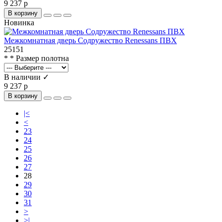
9 237 р
В корзину
Новинка
Межкомнатная дверь Содружество Renessans ПВХ
25151
* * Размер полотна
В наличии ✓
9 237 р
В корзину
|<
<
23
24
25
26
27
28
29
30
31
>
>|