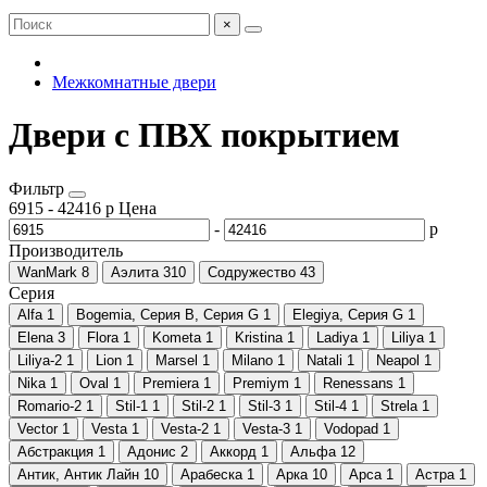
×
Межкомнатные двери
Двери с ПВХ покрытием
Фильтр
6915
-
42416
р
Цена
-
р
Производитель
WanMark
8
Аэлита
310
Содружество
43
Серия
Alfa
1
Bogemia, Серия B, Серия G
1
Elegiya, Серия G
1
Elena
3
Flora
1
Kometa
1
Kristina
1
Ladiya
1
Liliya
1
Liliya-2
1
Lion
1
Marsel
1
Milano
1
Natali
1
Neapol
1
Nika
1
Oval
1
Premiera
1
Premiym
1
Renessans
1
Romario-2
1
Stil-1
1
Stil-2
1
Stil-3
1
Stil-4
1
Strela
1
Vector
1
Vesta
1
Vesta-2
1
Vesta-3
1
Vodopad
1
Абстракция
1
Адонис
2
Аккорд
1
Альфа
12
Антик, Антик Лайн
10
Арабеска
1
Арка
10
Арса
1
Астра
1