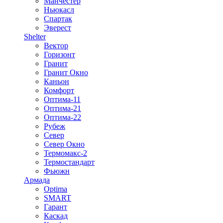
Манчестер
Ньюкасл
Спартак
Эверест
Shelter
Вектор
Горизонт
Гранит
Гранит Окно
Каньон
Комфорт
Оптима-11
Оптима-21
Оптима-22
Рубеж
Север
Север Окно
Термомакс-2
Термостандарт
Фьюжн
Армада
Optima
SMART
Гарант
Каскад