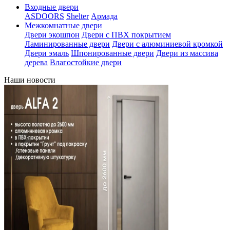
Входные двери
ASDOORS
Shelter
Армада
Межкомнатные двери
Двери экошпон
Двери с ПВХ покрытием
Ламинированные двери
Двери с алюминиевой кромкой
Двери эмаль
Шпонированные двери
Двери из массива
дерева
Влагостойкие двери
Наши новости