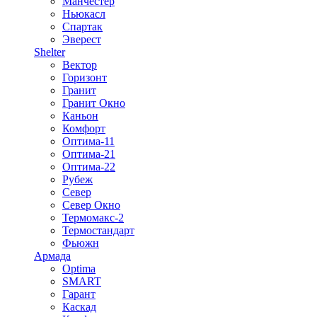
Манчестер
Ньюкасл
Спартак
Эверест
Shelter
Вектор
Горизонт
Гранит
Гранит Окно
Каньон
Комфорт
Оптима-11
Оптима-21
Оптима-22
Рубеж
Север
Север Окно
Термомакс-2
Термостандарт
Фьюжн
Армада
Optima
SMART
Гарант
Каскад