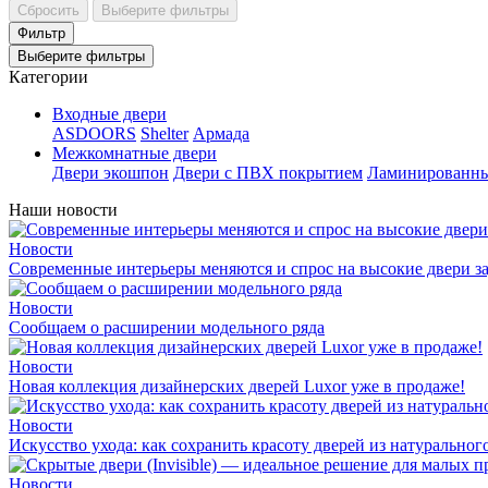
Сбросить
Выберите фильтры
Фильтр
Выберите фильтры
Категории
Входные двери
ASDOORS
Shelter
Армада
Межкомнатные двери
Двери экошпон
Двери с ПВХ покрытием
Ламинированны
Наши новости
Новости
Современные интерьеры меняются и спрос на высокие двери за
Новости
Сообщаем о расширении модельного ряда
Новости
Новая коллекция дизайнерских дверей Luxor уже в продаже!
Новости
Искусство ухода: как сохранить красоту дверей из натуральног
Новости