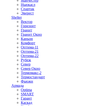
Манчестер
Ньюкасл
Спартак
Эверест
Shelter
Вектор
Горизонт
Гранит
Гранит Окно
Каньон
Комфорт
Оптима-11
Оптима-21
Оптима-22
Рубеж
Север
Север Окно
Термомакс-2
Термостандарт
Фьюжн
Армада
Optima
SMART
Гарант
Каскад