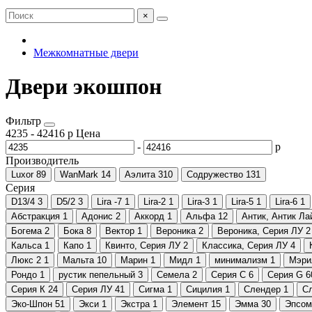
×
Межкомнатные двери
Двери экошпон
Фильтр
4235
-
42416
р
Цена
-
р
Производитель
Luxor
89
WanMark
14
Аэлита
310
Содружество
131
Серия
D13/4
3
D5/2
3
Lira -7
1
Lira-2
1
Lira-3
1
Lira-5
1
Lira-6
1
Абстракция
1
Адонис
2
Аккорд
1
Альфа
12
Антик, Антик Ла
Богема
2
Бока
8
Вектор
1
Вероника
2
Вероника, Серия ЛУ
2
Кальса
1
Капо
1
Квинто, Серия ЛУ
2
Классика, Серия ЛУ
4
Люкс 2
1
Мальта
10
Марин
1
Мидл
1
минимализм
1
Мэри
Рондо
1
рустик пепельный
3
Семела
2
Серия C
6
Серия G
6
Серия К
24
Серия ЛУ
41
Сигма
1
Сицилия
1
Слендер
1
С
Эко-Шпон
51
Экси
1
Экстра
1
Элемент
15
Эмма
30
Эпсом