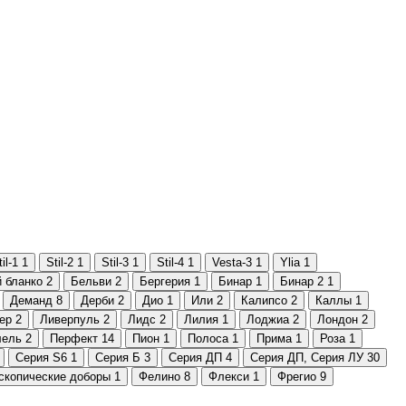
il-1
1
Stil-2
1
Stil-3
1
Stil-4
1
Vesta-3
1
Ylia
1
 бланко
2
Бельви
2
Бергерия
1
Бинар
1
Бинар 2
1
Деманд
8
Дерби
2
Дио
1
Или
2
Калипсо
2
Каллы
1
ер
2
Ливерпуль
2
Лидс
2
Лилия
1
Лоджиа
2
Лондон
2
лель
2
Перфект
14
Пион
1
Полоса
1
Прима
1
Роза
1
Серия S6
1
Серия Б
3
Серия ДП
4
Серия ДП, Серия ЛУ
30
скопические доборы
1
Фелино
8
Флекси
1
Фрегио
9