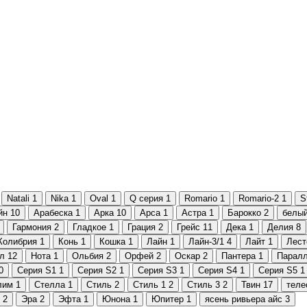
Natali
1
Nika
1
Oval
1
Q серия
1
Romario
1
Romario-2
1
St
йн
10
Арабеска
1
Арка
10
Арса
1
Астра
1
Барокко
2
белый
Гармония
2
Гладкое
1
Грация
2
Грейс
11
Дека
1
Делия
8
Колибрия
1
Конь
1
Кошка
1
Лайн
1
Лайн-3/1
4
Лайт
1
Лест
л
12
Нота
1
Ольбия
2
Орфей
2
Оскар
2
Пантера
1
Парал
0
Серия S1
1
Серия S2
1
Серия S3
1
Серия S4
1
Серия S5
1
лим
1
Стелла
1
Стиль
2
Стиль 1
2
Стиль 3
2
Твин
17
теле
2
Эра
2
Эфта
1
Юнона
1
Юпитер
1
ясень ривьера айс
3