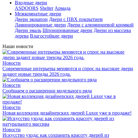
Входные двери
ASDOORS
Shelter
Армада
Межкомнатные двери
Двери экошпон
Двери с ПВХ покрытием
Ламинированные двери
Двери с алюминиевой кромкой
Двери эмаль
Шпонированные двери
Двери из массива
дерева
Влагостойкие двери
Наши новости
Новости
Современные интерьеры меняются и спрос на высокие двери
задают новые тренды 2026 года.
Новости
Сообщаем о расширении модельного ряда
Новости
Новая коллекция дизайнерских дверей Luxor уже в продаже!
Новости
Искусство ухода: как сохранить красоту дверей из