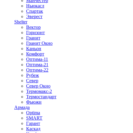
Манчестер
Ньюкасл
Спартак
Эверест
Shelter
Вектор
Горизонт
Гранит
Гранит Окно
Каньон
Комфорт
Оптима-11
Оптима-21
Оптима-22
Рубеж
Север
Север Окно
Термомакс-2
Термостандарт
Фьюжн
Армада
Optima
SMART
Гарант
Каскад