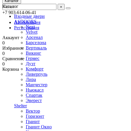
Каталог
Каталог
×
+7 903-614-06-41
Входные двери
ASDOORS
Авторизация
Next
Регистрация
Velvet
Арсенал
Аккаунт
Барселона
0
Вертикаль
Избранное
Викинг
0
Гермес
Сравнение
Дуэт
0
Комфорт
Корзина
Ливерпуль
Лира
Манчестер
Ньюкасл
Спартак
Эверест
Shelter
Вектор
Горизонт
Гранит
Гранит Окно