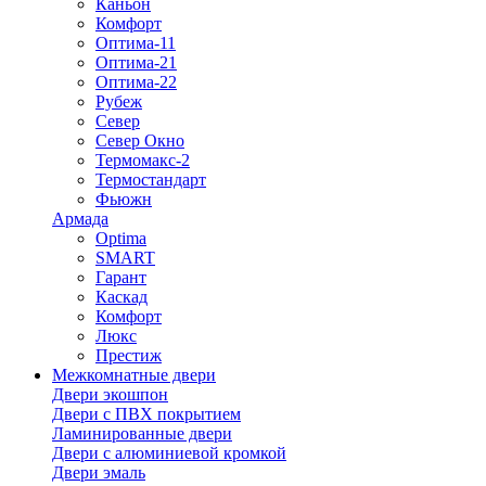
Каньон
Комфорт
Оптима-11
Оптима-21
Оптима-22
Рубеж
Север
Север Окно
Термомакс-2
Термостандарт
Фьюжн
Армада
Optima
SMART
Гарант
Каскад
Комфорт
Люкс
Престиж
Межкомнатные двери
Двери экошпон
Двери с ПВХ покрытием
Ламинированные двери
Двери с алюминиевой кромкой
Двери эмаль