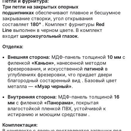
Петли и фурнитура:
Три петли на закрытых опорных
подшипниках
обеспечивают плавное и бесшумное
закрывание створки, угол открывания
составляет
180°
. Комплект фурнитуры
Red
Line
выполнен в черном цвете. В комплект
входит
широкоугольный глазок
.
Отделка:
Внешняя сторона:
МДФ-панель толщиной
10 мм
с
филенкой
«Каньон»
, нанесенной методом
фрезерования, и искусственной
патиной
в
углублениях фрезеровки, что придает двери
благородный состаренный вид
. Базовый цвет
металла —
«Муар черный»
.
Внутренняя сторона:
МДФ-панель толщиной
16
мм
с филенкой
«Панорама»
, покрытая
влагостойкой пленкой ПВХ, устойчивой к
истиранию и моющим средствам
.
Комплектация:
В комплекте с дверью поставляются заглушки под