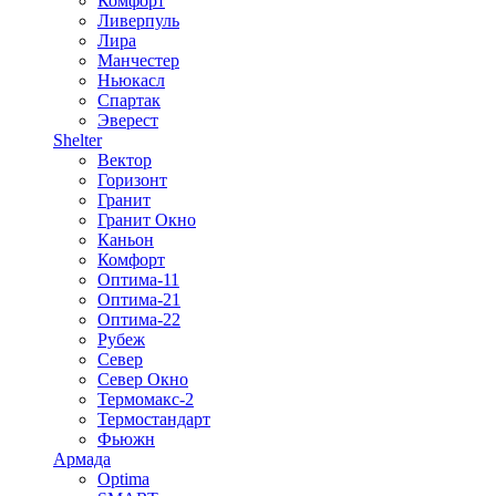
Комфорт
Ливерпуль
Лира
Манчестер
Ньюкасл
Спартак
Эверест
Shelter
Вектор
Горизонт
Гранит
Гранит Окно
Каньон
Комфорт
Оптима-11
Оптима-21
Оптима-22
Рубеж
Север
Север Окно
Термомакс-2
Термостандарт
Фьюжн
Армада
Optima