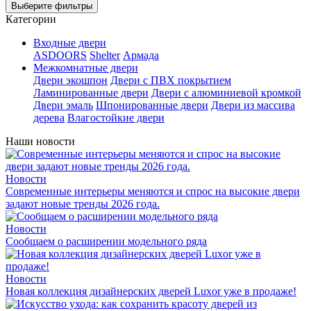
Выберите фильтры
Категории
Входные двери
ASDOORS
Shelter
Армада
Межкомнатные двери
Двери экошпон
Двери с ПВХ покрытием
Ламинированные двери
Двери с алюминиевой кромкой
Двери эмаль
Шпонированные двери
Двери из массива
дерева
Влагостойкие двери
Наши новости
Новости
Современные интерьеры меняются и спрос на высокие двери
задают новые тренды 2026 года.
Новости
Сообщаем о расширении модельного ряда
Новости
Новая коллекция дизайнерских дверей Luxor уже в продаже!