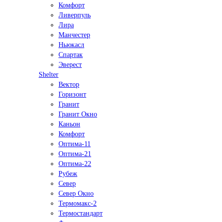
Комфорт
Ливерпуль
Лира
Манчестер
Ньюкасл
Спартак
Эверест
Shelter
Вектор
Горизонт
Гранит
Гранит Окно
Каньон
Комфорт
Оптима-11
Оптима-21
Оптима-22
Рубеж
Север
Север Окно
Термомакс-2
Термостандарт