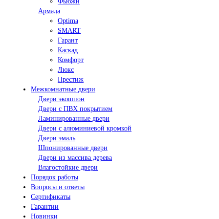
Фьюжн
Армада
Optima
SMART
Гарант
Каскад
Комфорт
Люкс
Престиж
Межкомнатные двери
Двери экошпон
Двери с ПВХ покрытием
Ламинированные двери
Двери с алюминиевой кромкой
Двери эмаль
Шпонированные двери
Двери из массива дерева
Влагостойкие двери
Порядок работы
Вопросы и ответы
Сертификаты
Гарантии
Новинки