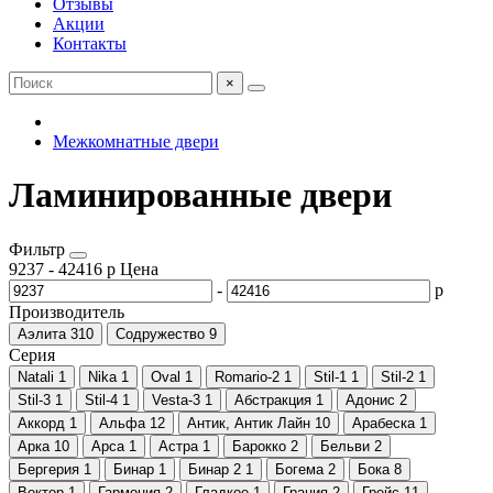
Отзывы
Акции
Контакты
×
Межкомнатные двери
Ламинированные двери
Фильтр
9237
-
42416
р
Цена
-
р
Производитель
Аэлита
310
Содружество
9
Серия
Natali
1
Nika
1
Oval
1
Romario-2
1
Stil-1
1
Stil-2
1
Stil-3
1
Stil-4
1
Vesta-3
1
Абстракция
1
Адонис
2
Аккорд
1
Альфа
12
Антик, Антик Лайн
10
Арабеска
1
Арка
10
Арса
1
Астра
1
Барокко
2
Бельви
2
Бергерия
1
Бинар
1
Бинар 2
1
Богема
2
Бока
8
Вектор
1
Гармония
2
Гладкое
1
Грация
2
Грейс
11