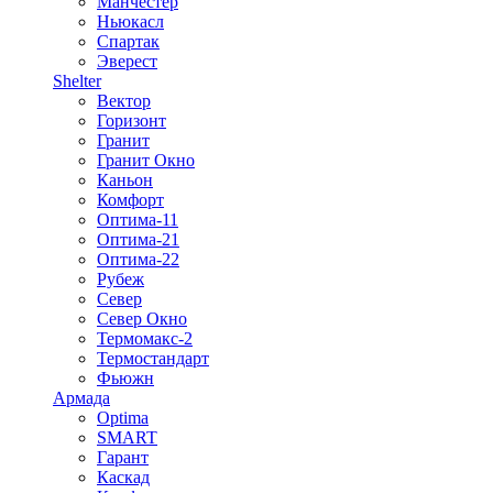
Манчестер
Ньюкасл
Спартак
Эверест
Shelter
Вектор
Горизонт
Гранит
Гранит Окно
Каньон
Комфорт
Оптима-11
Оптима-21
Оптима-22
Рубеж
Север
Север Окно
Термомакс-2
Термостандарт
Фьюжн
Армада
Optima
SMART
Гарант
Каскад