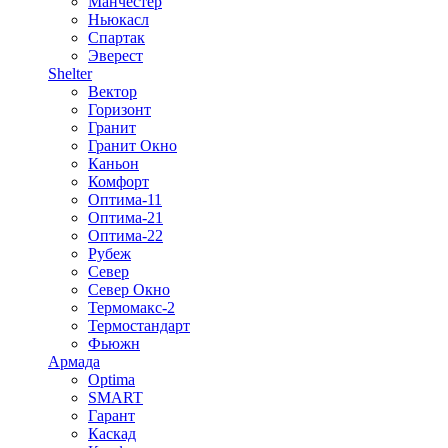
Манчестер
Ньюкасл
Спартак
Эверест
Shelter
Вектор
Горизонт
Гранит
Гранит Окно
Каньон
Комфорт
Оптима-11
Оптима-21
Оптима-22
Рубеж
Север
Север Окно
Термомакс-2
Термостандарт
Фьюжн
Армада
Optima
SMART
Гарант
Каскад