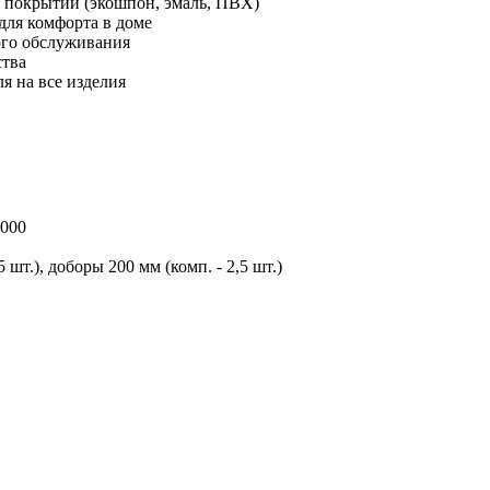
и покрытий (экошпон, эмаль, ПВХ)
для комфорта в доме
ного обслуживания
ства
я на все изделия
2000
5 шт.), доборы 200 мм (комп. - 2,5 шт.)