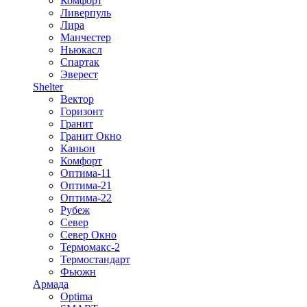
Комфорт
Ливерпуль
Лира
Манчестер
Ньюкасл
Спартак
Эверест
Shelter
Вектор
Горизонт
Гранит
Гранит Окно
Каньон
Комфорт
Оптима-11
Оптима-21
Оптима-22
Рубеж
Север
Север Окно
Термомакс-2
Термостандарт
Фьюжн
Армада
Optima