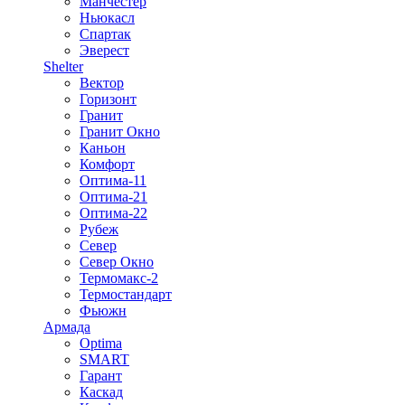
Манчестер
Ньюкасл
Спартак
Эверест
Shelter
Вектор
Горизонт
Гранит
Гранит Окно
Каньон
Комфорт
Оптима-11
Оптима-21
Оптима-22
Рубеж
Север
Север Окно
Термомакс-2
Термостандарт
Фьюжн
Армада
Optima
SMART
Гарант
Каскад