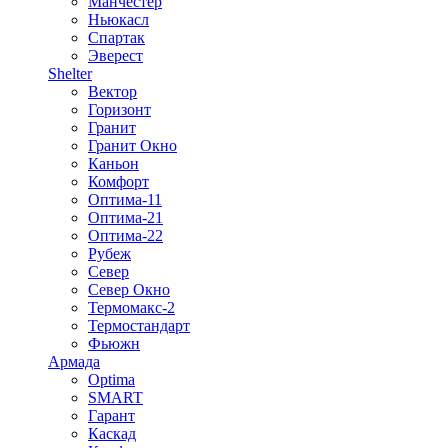
Манчестер
Ньюкасл
Спартак
Эверест
Shelter
Вектор
Горизонт
Гранит
Гранит Окно
Каньон
Комфорт
Оптима-11
Оптима-21
Оптима-22
Рубеж
Север
Север Окно
Термомакс-2
Термостандарт
Фьюжн
Армада
Optima
SMART
Гарант
Каскад