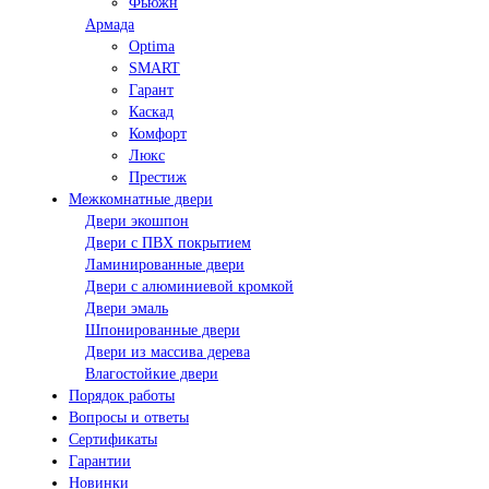
Фьюжн
Армада
Optima
SMART
Гарант
Каскад
Комфорт
Люкс
Престиж
Межкомнатные двери
Двери экошпон
Двери с ПВХ покрытием
Ламинированные двери
Двери с алюминиевой кромкой
Двери эмаль
Шпонированные двери
Двери из массива дерева
Влагостойкие двери
Порядок работы
Вопросы и ответы
Сертификаты
Гарантии
Новинки