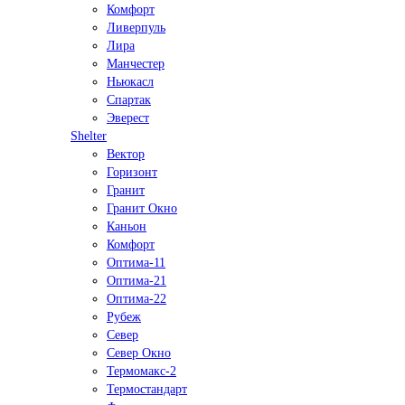
Комфорт
Ливерпуль
Лира
Манчестер
Ньюкасл
Спартак
Эверест
Shelter
Вектор
Горизонт
Гранит
Гранит Окно
Каньон
Комфорт
Оптима-11
Оптима-21
Оптима-22
Рубеж
Север
Север Окно
Термомакс-2
Термостандарт