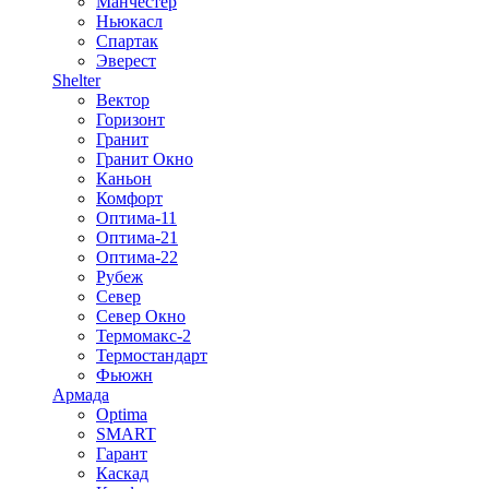
Манчестер
Ньюкасл
Спартак
Эверест
Shelter
Вектор
Горизонт
Гранит
Гранит Окно
Каньон
Комфорт
Оптима-11
Оптима-21
Оптима-22
Рубеж
Север
Север Окно
Термомакс-2
Термостандарт
Фьюжн
Армада
Optima
SMART
Гарант
Каскад