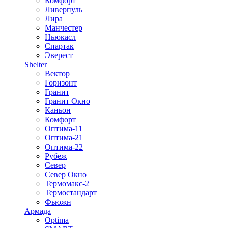
Комфорт
Ливерпуль
Лира
Манчестер
Ньюкасл
Спартак
Эверест
Shelter
Вектор
Горизонт
Гранит
Гранит Окно
Каньон
Комфорт
Оптима-11
Оптима-21
Оптима-22
Рубеж
Север
Север Окно
Термомакс-2
Термостандарт
Фьюжн
Армада
Optima