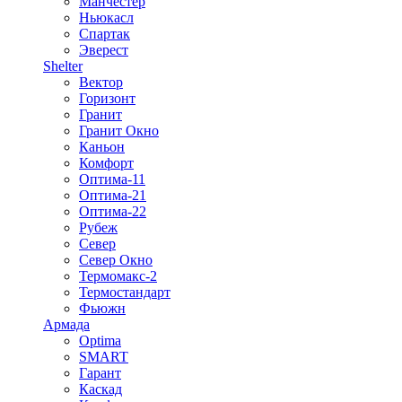
Манчестер
Ньюкасл
Спартак
Эверест
Shelter
Вектор
Горизонт
Гранит
Гранит Окно
Каньон
Комфорт
Оптима-11
Оптима-21
Оптима-22
Рубеж
Север
Север Окно
Термомакс-2
Термостандарт
Фьюжн
Армада
Optima
SMART
Гарант
Каскад