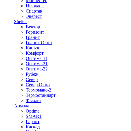
Манчестер
Ньюкасл
Спартак
Эверест
Shelter
Вектор
Горизонт
Гранит
Гранит Окно
Каньон
Комфорт
Оптима-11
Оптима-21
Оптима-22
Рубеж
Север
Север Окно
Термомакс-2
Термостандарт
Фьюжн
Армада
Optima
SMART
Гарант
Каскад