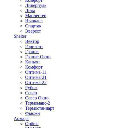
Комфорт
Ливерпуль
Лира
Манчестер
Ньюкасл
Спартак
Эверест
Shelter
Вектор
Горизонт
Гранит
Гранит Окно
Каньон
Комфорт
Оптима-11
Оптима-21
Оптима-22
Рубеж
Север
Север Окно
Термомакс-2
Термостандарт
Фьюжн
Армада
Optima