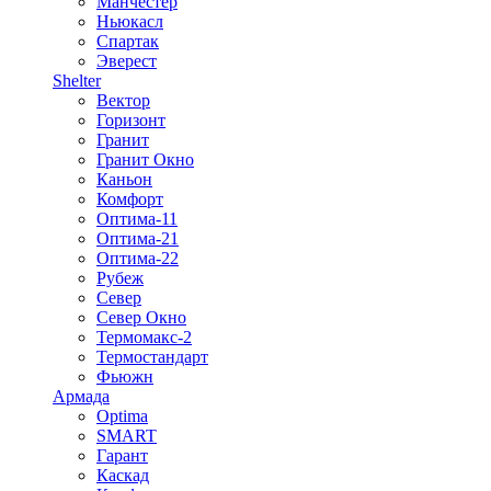
Манчестер
Ньюкасл
Спартак
Эверест
Shelter
Вектор
Горизонт
Гранит
Гранит Окно
Каньон
Комфорт
Оптима-11
Оптима-21
Оптима-22
Рубеж
Север
Север Окно
Термомакс-2
Термостандарт
Фьюжн
Армада
Optima
SMART
Гарант
Каскад