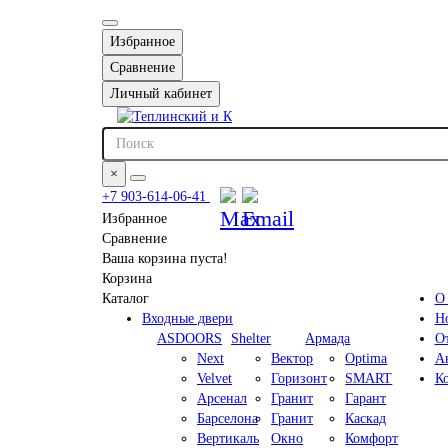
Избранное
Сравнение
Личный кабинет
×
+7 903-614-06-41
Избранное
Сравнение
Ваша корзина пуста!
Корзина
Каталог
О
Входные двери
Н
ASDOORS
Shelter
Армада
О
Next
Вектор
Optima
А
Velvet
Горизонт
SMART
К
Арсенал
Гранит
Гарант
Барселона
Гранит
Каскад
Вертикаль
Окно
Комфорт