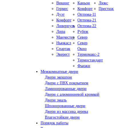
Викинг
Каньон
Люкс
Гермес
Комфорт
Престиж
Дуэт
Оптима-11
Комфорт
Оптима-21
Ливерпуль
Оптима-22
Лира
Рубеж
Манчестер
Север
Ньюкасл
Север
Спартак
Окно
Эверест
Термомакс-2
Термостандарт
Фьюжн
Межкомнатные двери
Двери экошпон
Двери с ПВХ покрытием
Ламинированные двери
Двери с алюминиевой кромкой
Двери эмаль
Шпонированные двери
Двери из массива дерева
Влагостойкие двери
Порядок работы