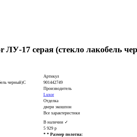
 ЛУ-17 серая (стекло лакобель че
Артикул
901442749
Производитель
Luxor
Отделка
двери экошпон
Все характеристики
В наличии ✓
5 929 р
* * Размер полотна: