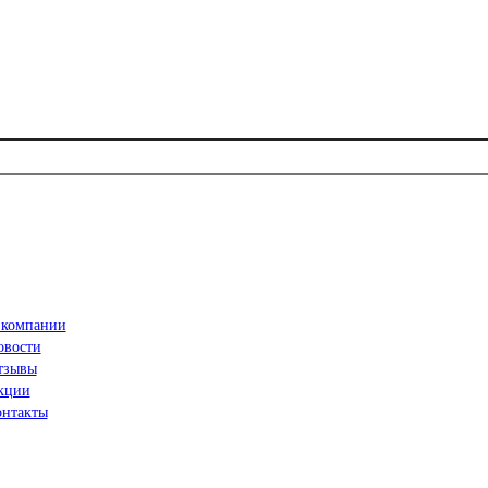
 компании
овости
тзывы
кции
онтакты