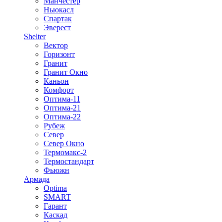
Манчестер
Ньюкасл
Спартак
Эверест
Shelter
Вектор
Горизонт
Гранит
Гранит Окно
Каньон
Комфорт
Оптима-11
Оптима-21
Оптима-22
Рубеж
Север
Север Окно
Термомакс-2
Термостандарт
Фьюжн
Армада
Optima
SMART
Гарант
Каскад