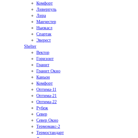
Комфорт
Ливерпуль
Лира
Манчестер
Ньюкасл
Спартак
Эверест
Shelter
Вектор
Горизонт
Гранит
Гранит Окно
Каньон
Комфорт
Оптима-11
Оптима-21
Оптима-22
Рубеж
Север
Север Окно
Термомакс-2
Термостандарт