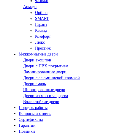
Фьюжн
Армада
Optima
SMART
Гарант
Каскад
Комфорт
Люкс
Престиж
Межкомнатные двери
Двери экошпон
Двери с ПВХ покрытием
Ламинированные двери
Двери с алюминиевой кромкой
Двери эмаль
Шпонированные двери
Двери из массива дерева
Влагостойкие двери
Порядок работы
Вопросы и ответы
Сертификаты
Гарантии
Новинки