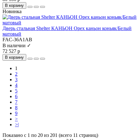
В корзину
Новинка
Дверь стальная Shelter КАНЬОН Орех каньон коньяк/Белый
матовый
FAC-36A1AB
В наличии ✓
72 527 р
В корзину
1
2
3
4
5
6
7
8
9
>
>|
Показано с 1 по 20 из 201 (всего 11 страниц)