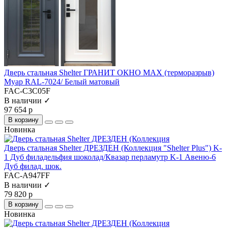
Дверь стальная Shelter ГРАНИТ ОКНО MAX (терморазрыв)
Муар RAL-7024/ Белый матовый
FAC-C3C05F
В наличии ✓
97 654 р
В корзину
Новинка
Дверь стальная Shelter ДРЕЗДЕН (Коллекция "Shelter Plus") K-
1 Дуб филадельфия шоколад/Квазар перламутр K-1 Авеню-6
Дуб филад. шок.
FAC-A947FF
В наличии ✓
79 820 р
В корзину
Новинка