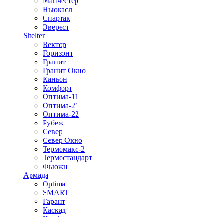
Манчестер
Ньюкасл
Спартак
Эверест
Shelter
Вектор
Горизонт
Гранит
Гранит Окно
Каньон
Комфорт
Оптима-11
Оптима-21
Оптима-22
Рубеж
Север
Север Окно
Термомакс-2
Термостандарт
Фьюжн
Армада
Optima
SMART
Гарант
Каскад