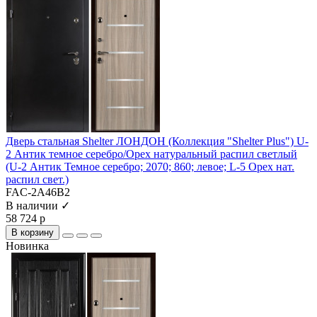
Дверь стальная Shelter ЛОНДОН (Коллекция "Shelter Plus") U-
2 Антик темное серебро/Орех натуральный распил светлый
(U-2 Антик Темное серебро; 2070; 860; левое; L-5 Орех нат.
распил свет.)
FAC-2A46B2
В наличии ✓
58 724 р
В корзину
Новинка