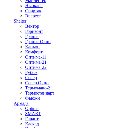
Манчестер
Ньюкасл
Спартак
Эверест
Shelter
Вектор
Горизонт
Гранит
Гранит Окно
Каньон
Комфорт
Оптима-11
Оптима-21
Оптима-22
Рубеж
Север
Север Окно
Термомакс-2
Термостандарт
Фьюжн
Армада
Optima
SMART
Гарант
Каскад