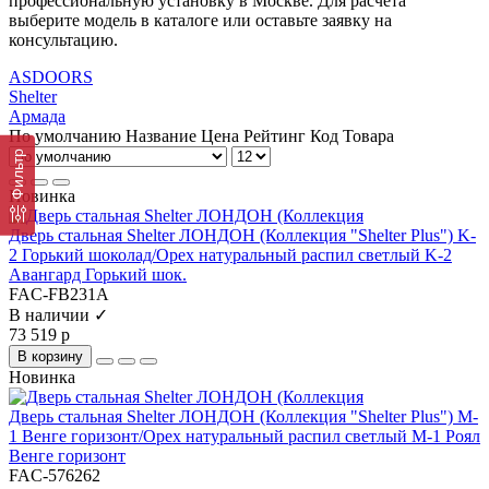
профессиональную установку в Москве. Для расчета
выберите модель в каталоге или оставьте заявку на
консультацию.
ASDOORS
Shelter
Армада
По умолчанию
Название
Цена
Рейтинг
Код Товара
Фильтр
Новинка
Дверь стальная Shelter ЛОНДОН (Коллекция "Shelter Plus") K-
2 Горький шоколад/Орех натуральный распил светлый K-2
Авангард Горький шок.
FAC-FB231A
В наличии ✓
73 519 р
В корзину
Новинка
Дверь стальная Shelter ЛОНДОН (Коллекция "Shelter Plus") M-
1 Венге горизонт/Орех натуральный распил светлый M-1 Роял
Венге горизонт
FAC-576262