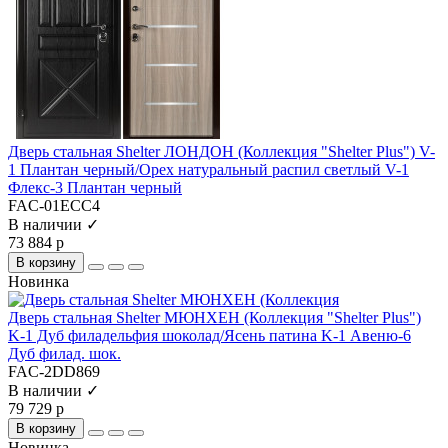
Дверь стальная Shelter ЛОНДОН (Коллекция "Shelter Plus") V-
1 Плантан черный/Орех натуральный распил светлый V-1
Флекс-3 Плантан черный
FAC-01ECC4
В наличии ✓
73 884 р
В корзину
Новинка
Дверь стальная Shelter МЮНХЕН (Коллекция "Shelter Plus")
K-1 Дуб филадельфия шоколад/Ясень патина K-1 Авеню-6
Дуб филад. шок.
FAC-2DD869
В наличии ✓
79 729 р
В корзину
Новинка