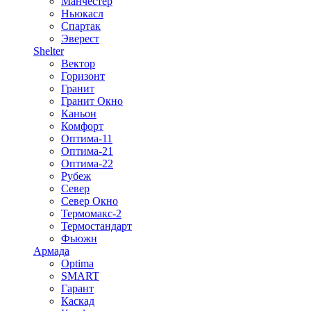
Манчестер
Ньюкасл
Спартак
Эверест
Shelter
Вектор
Горизонт
Гранит
Гранит Окно
Каньон
Комфорт
Оптима-11
Оптима-21
Оптима-22
Рубеж
Север
Север Окно
Термомакс-2
Термостандарт
Фьюжн
Армада
Optima
SMART
Гарант
Каскад