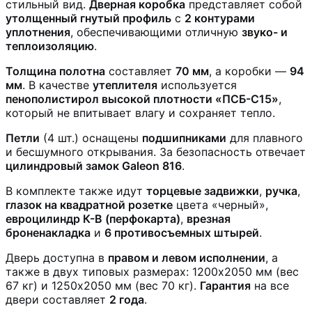
стильный вид.
Дверная коробка
представляет собой
утолщенный гнутый профиль
с
2 контурами
уплотнения
, обеспечивающими отличную
звуко- и
теплоизоляцию
.
Толщина полотна
составляет
70 мм
, а коробки —
94
мм
. В качестве
утеплителя
используется
пенополистирол высокой плотности «ПСБ-С15»
,
который не впитывает влагу и сохраняет тепло.
Петли
(4 шт.) оснащены
подшипниками
для плавного
и бесшумного открывания. За безопасность отвечает
цилиндровый замок Galeon 816
.
В комплекте также идут
торцевые задвижки
,
ручка
,
глазок на квадратной розетке
цвета «черный»,
евроцилиндр К-В (перфокарта)
,
врезная
броненакладка
и
6 противосъемных штырей
.
Дверь доступна в
правом и левом исполнении
, а
также в двух типовых размерах: 1200х2050 мм (вес
67 кг) и 1250х2050 мм (вес 70 кг).
Гарантия
на все
двери составляет
2 года
.