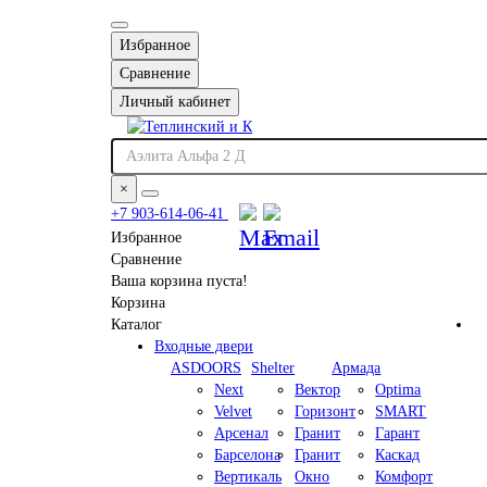
Избранное
Сравнение
Личный кабинет
×
+7 903-614-06-41
Избранное
Сравнение
Ваша корзина пуста!
Корзина
Каталог
Входные двери
ASDOORS
Shelter
Армада
Next
Вектор
Optima
Velvet
Горизонт
SMART
Арсенал
Гранит
Гарант
Барселона
Гранит
Каскад
Вертикаль
Окно
Комфорт