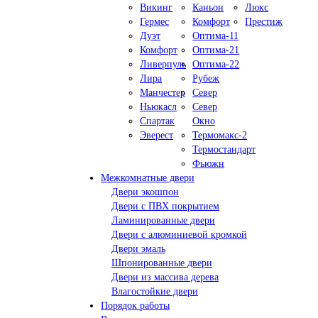
Викинг
Каньон
Люкс
Гермес
Комфорт
Престиж
Дуэт
Оптима-11
Комфорт
Оптима-21
Ливерпуль
Оптима-22
Лира
Рубеж
Манчестер
Север
Ньюкасл
Север
Спартак
Окно
Эверест
Термомакс-2
Термостандарт
Фьюжн
Межкомнатные двери
Двери экошпон
Двери с ПВХ покрытием
Ламинированные двери
Двери с алюминиевой кромкой
Двери эмаль
Шпонированные двери
Двери из массива дерева
Влагостойкие двери
Порядок работы