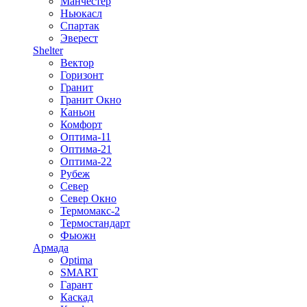
Манчестер
Ньюкасл
Спартак
Эверест
Shelter
Вектор
Горизонт
Гранит
Гранит Окно
Каньон
Комфорт
Оптима-11
Оптима-21
Оптима-22
Рубеж
Север
Север Окно
Термомакс-2
Термостандарт
Фьюжн
Армада
Optima
SMART
Гарант
Каскад