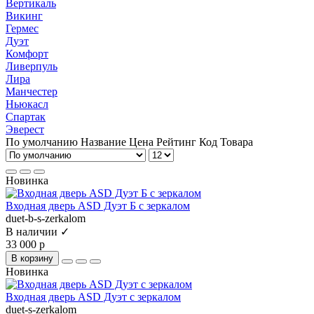
Вертикаль
Викинг
Гермес
Дуэт
Комфорт
Ливерпуль
Лира
Манчестер
Ньюкасл
Спартак
Эверест
По умолчанию
Название
Цена
Рейтинг
Код Товара
Новинка
Входная дверь ASD Дуэт Б с зеркалом
duet-b-s-zerkalom
В наличии ✓
33 000 р
В корзину
Новинка
Входная дверь ASD Дуэт с зеркалом
duet-s-zerkalom