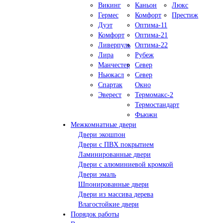
Викинг
Каньон
Люкс
Гермес
Комфорт
Престиж
Дуэт
Оптима-11
Комфорт
Оптима-21
Ливерпуль
Оптима-22
Лира
Рубеж
Манчестер
Север
Ньюкасл
Север
Спартак
Окно
Эверест
Термомакс-2
Термостандарт
Фьюжн
Межкомнатные двери
Двери экошпон
Двери с ПВХ покрытием
Ламинированные двери
Двери с алюминиевой кромкой
Двери эмаль
Шпонированные двери
Двери из массива дерева
Влагостойкие двери
Порядок работы