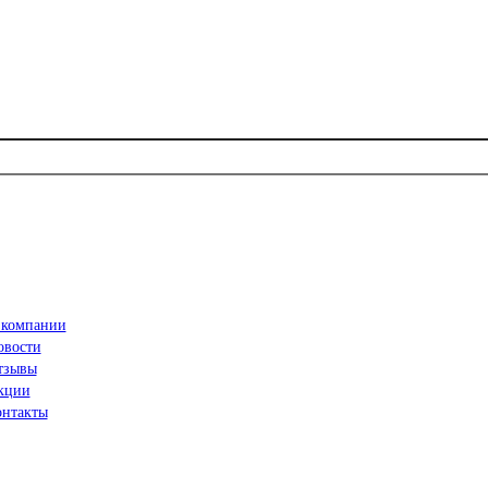
 компании
овости
тзывы
кции
онтакты