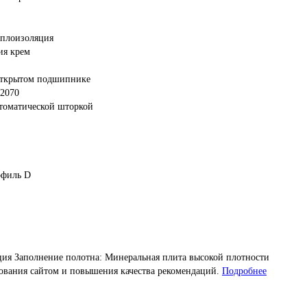
еплоизоляция
ия крем
открытом подшипнике
х2070
втоматической шторкой
офиль D
ция
Заполнение полотна: Минеральная плита высокой плотности
зования сайтом и повышения качества рекомендаций.
Подробнее