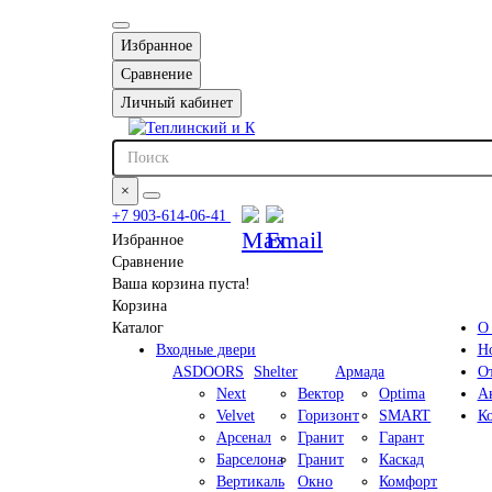
Избранное
Сравнение
Личный кабинет
×
+7 903-614-06-41
Избранное
Сравнение
Ваша корзина пуста!
Корзина
Каталог
О
Входные двери
Н
ASDOORS
Shelter
Армада
О
Next
Вектор
Optima
А
Velvet
Горизонт
SMART
К
Арсенал
Гранит
Гарант
Барселона
Гранит
Каскад
Вертикаль
Окно
Комфорт