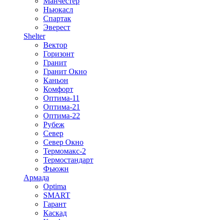
Манчестер
Ньюкасл
Спартак
Эверест
Shelter
Вектор
Горизонт
Гранит
Гранит Окно
Каньон
Комфорт
Оптима-11
Оптима-21
Оптима-22
Рубеж
Север
Север Окно
Термомакс-2
Термостандарт
Фьюжн
Армада
Optima
SMART
Гарант
Каскад