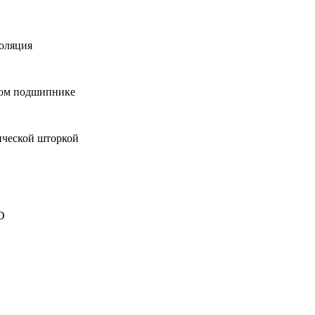
оляция
том подшипнике
ической шторкой
D