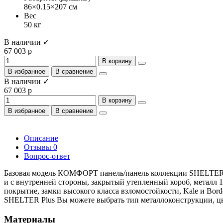
86×0.15×207 см
Вес
50 кг
В наличии ✓
67 003 р
В корзину
В избранное
В сравнение
В наличии ✓
67 003 р
В корзину
В избранное
В сравнение
Описание
Отзывы
0
Вопрос-ответ
Базовая модель КОМФОРТ панель/панель коллекции SHELTER P
и с внутренней стороны, закрытый утепленный короб, металл 
покрытие, замки высокого класса взломостойкости, Kale и Bord
SHELTER Plus Вы можете выбрать тип металлоконструкции, 
Материалы