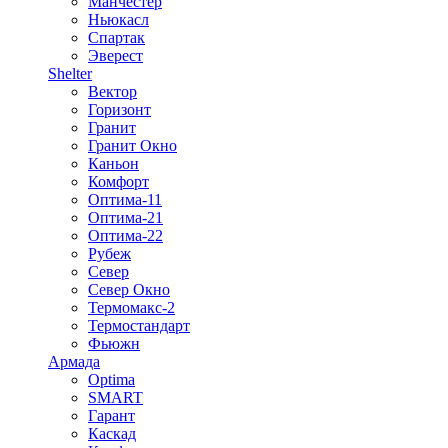
Манчестер
Ньюкасл
Спартак
Эверест
Shelter
Вектор
Горизонт
Гранит
Гранит Окно
Каньон
Комфорт
Оптима-11
Оптима-21
Оптима-22
Рубеж
Север
Север Окно
Термомакс-2
Термостандарт
Фьюжн
Армада
Optima
SMART
Гарант
Каскад