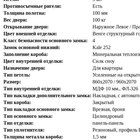
Противосъемные ригели:
Есть
Толщина полотна:
100 мм
Вес двери:
100 кг
Открывание двери:
Наружное Левое / Пр
Цвет внешней отделки:
Венге структурный г
Класс безопасности основного замка:
4
Замок основной нижний:
Kale 252
Заполнение короба:
Минеральная теплоиз
Цвет внутренней отделки:
Силк сноу
Назначение двери:
Для квартиры
Тип петель:
Усиленные на откры
Размер:
860х2070 / 960х2070
Тип внутренней отделки:
МДФ 10 мм., ФЛ-326
Тип накладки дополнительного замка:
Накладная, с автомат
Тип короба:
Закрытый
Тип накладки основного замка:
Врезная, броня
Тип основного замка:
Цилиндровый
Тип отделки:
панель-панель
Тип уплотнителя:
Резиновый, профиль 
Толщина металла короба:
1,5 мм