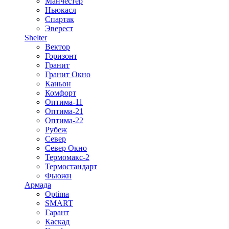
Манчестер
Ньюкасл
Спартак
Эверест
Shelter
Вектор
Горизонт
Гранит
Гранит Окно
Каньон
Комфорт
Оптима-11
Оптима-21
Оптима-22
Рубеж
Север
Север Окно
Термомакс-2
Термостандарт
Фьюжн
Армада
Optima
SMART
Гарант
Каскад