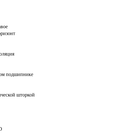
авое
оризонт
оляция
том подшипнике
ической шторкой
D