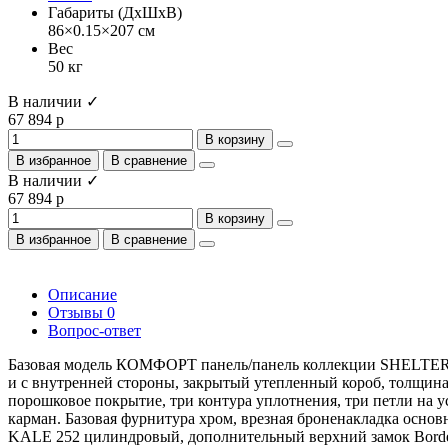
Габариты (ДхШхВ)
86×0.15×207 см
Вес
50 кг
В наличии ✓
67 894 р
В корзину
В избранное
В сравнение
В наличии ✓
67 894 р
В корзину
В избранное
В сравнение
Описание
Отзывы
0
Вопрос-ответ
Базовая модель КОМФОРТ панель/панель коллекции SHELTER P
и с внутренней стороны, закрытый утепленный короб, толщина
порошковое покрытие, три контура уплотнения, три петли на
карман. Базовая фурнитура хром, врезная броненакладка основн
KALE 252 цилиндровый, дополнительный верхний замок Border