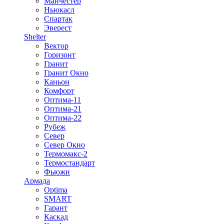
Манчестер
Ньюкасл
Спартак
Эверест
Shelter
Вектор
Горизонт
Гранит
Гранит Окно
Каньон
Комфорт
Оптима-11
Оптима-21
Оптима-22
Рубеж
Север
Север Окно
Термомакс-2
Термостандарт
Фьюжн
Армада
Optima
SMART
Гарант
Каскад