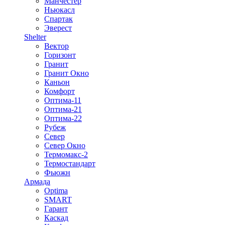
Манчестер
Ньюкасл
Спартак
Эверест
Shelter
Вектор
Горизонт
Гранит
Гранит Окно
Каньон
Комфорт
Оптима-11
Оптима-21
Оптима-22
Рубеж
Север
Север Окно
Термомакс-2
Термостандарт
Фьюжн
Армада
Optima
SMART
Гарант
Каскад