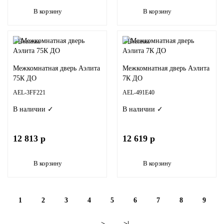
В корзину
В корзину
Новинка
Новинка
Межкомнатная дверь Аэлита
Межкомнатная дверь Аэлита
75К ДО
7К ДО
AEL-3FF221
AEL-491E40
В наличии ✓
В наличии ✓
12 813 р
12 619 р
В корзину
В корзину
1
2
3
4
5
6
7
8
9
>
>|