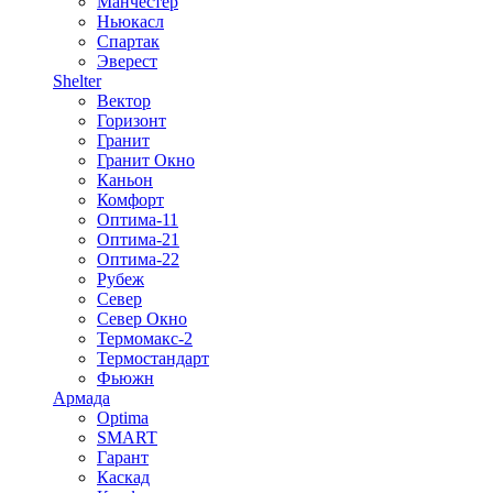
Манчестер
Ньюкасл
Спартак
Эверест
Shelter
Вектор
Горизонт
Гранит
Гранит Окно
Каньон
Комфорт
Оптима-11
Оптима-21
Оптима-22
Рубеж
Север
Север Окно
Термомакс-2
Термостандарт
Фьюжн
Армада
Optima
SMART
Гарант
Каскад