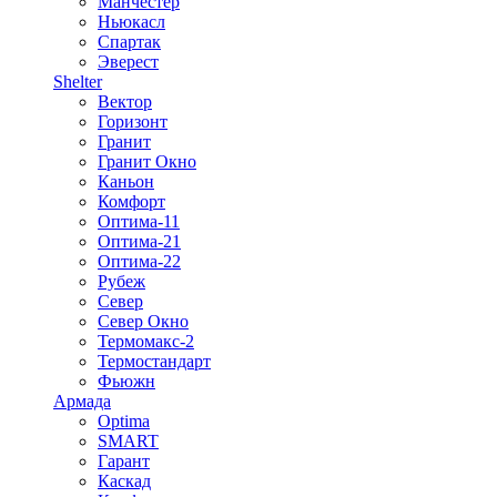
Манчестер
Ньюкасл
Спартак
Эверест
Shelter
Вектор
Горизонт
Гранит
Гранит Окно
Каньон
Комфорт
Оптима-11
Оптима-21
Оптима-22
Рубеж
Север
Север Окно
Термомакс-2
Термостандарт
Фьюжн
Армада
Optima
SMART
Гарант
Каскад