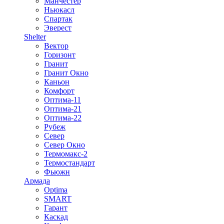
Манчестер
Ньюкасл
Спартак
Эверест
Shelter
Вектор
Горизонт
Гранит
Гранит Окно
Каньон
Комфорт
Оптима-11
Оптима-21
Оптима-22
Рубеж
Север
Север Окно
Термомакс-2
Термостандарт
Фьюжн
Армада
Optima
SMART
Гарант
Каскад