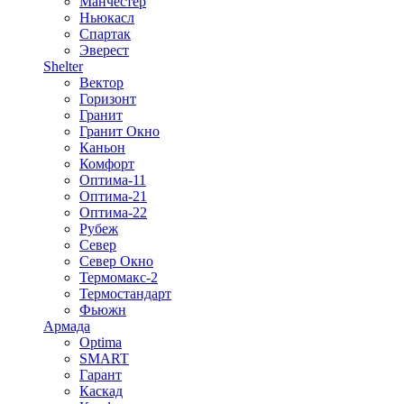
Манчестер
Ньюкасл
Спартак
Эверест
Shelter
Вектор
Горизонт
Гранит
Гранит Окно
Каньон
Комфорт
Оптима-11
Оптима-21
Оптима-22
Рубеж
Север
Север Окно
Термомакс-2
Термостандарт
Фьюжн
Армада
Optima
SMART
Гарант
Каскад