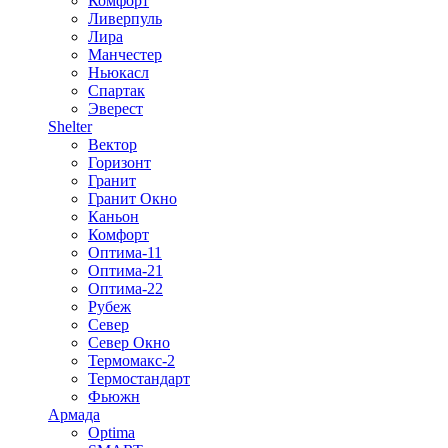
Комфорт
Ливерпуль
Лира
Манчестер
Ньюкасл
Спартак
Эверест
Shelter
Вектор
Горизонт
Гранит
Гранит Окно
Каньон
Комфорт
Оптима-11
Оптима-21
Оптима-22
Рубеж
Север
Север Окно
Термомакс-2
Термостандарт
Фьюжн
Армада
Optima