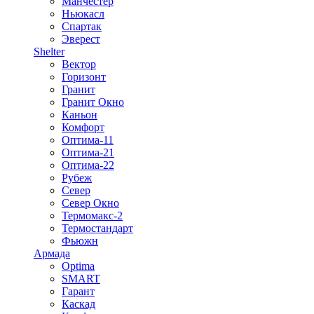
Манчестер
Ньюкасл
Спартак
Эверест
Shelter
Вектор
Горизонт
Гранит
Гранит Окно
Каньон
Комфорт
Оптима-11
Оптима-21
Оптима-22
Рубеж
Север
Север Окно
Термомакс-2
Термостандарт
Фьюжн
Армада
Optima
SMART
Гарант
Каскад