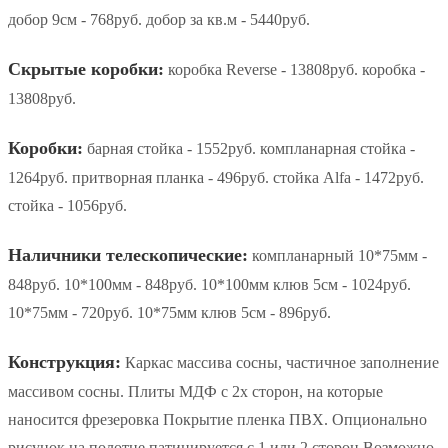
добор 9см - 768руб. добор за кв.м - 5440руб.
Скрытые коробки:
коробка Reverse - 13808руб. коробка -
13808руб.
Коробки:
барная стойка - 1552руб. компланарная стойка -
1264руб. притворная планка - 496руб. стойка Alfa - 1472руб.
стойка - 1056руб.
Наличники телескопические:
компланарный 10*75мм -
848руб. 10*100мм - 848руб. 10*100мм клюв 5см - 1024руб.
10*75мм - 720руб. 10*75мм клюв 5см - 896руб.
Конструкция:
Каркас массива сосны, частичное заполнение
массивом сосны. Плиты МДФ с 2х сторон, на которые
наносится фрезеровка Покрытие пленка ПВХ. Опционально
рисунок на полотне патинируется с 1 или 2 сторон Возможно