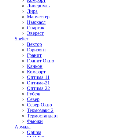
Комфорт
Ливерпуль
Лира
Манчестер
Ньюкасл
Спартак
Эверест
Shelter
Вектор
Горизонт
Гранит
Гранит Окно
Каньон
Комфорт
Оптима-11
Оптима-21
Оптима-22
Рубеж
Север
Север Окно
Термомакс-2
Термостандарт
Фьюжн
Армада
Optima