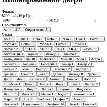
Фильтр
8290
-
42416
р
Цена
-
р
Производитель
Аэлита
310
Содружество
21
Серия
Arka
1
Elena
1
Flora
1
Natali
1
Nika
2
Oval
1
Porto-2
1
Porto-4
1
Porto-5
1
Porto-6
1
Porto-7
1
Porto-8
1
Romario-2
1
Stil-1
1
Stil-2
1
Stil-3
1
Stil-4
1
Vesta-3
1
Абстракция
1
Адонис
2
Аккорд
1
Альфа
12
Антик, Антик Лайн
10
Арабеска
1
Арка
10
Арса
1
Астра
1
Барокко
2
Бельви
2
Бергерия
1
Бинар
1
Бинар 2
1
Богема
2
Бока
8
Вектор
1
Гармония
2
Гладкое
1
Грация
2
Грейс
11
Дека
1
Делия
8
Деманд
8
Дерби
2
Дио
1
Или
2
Калипсо
2
Каллы
1
Кальса
1
Капо
1
Колибрия
1
Конь
1
Кошка
1
Лайн
1
Лайт
1
Лестер
2
Ливерпуль
2
Лидс
2
Лилия
1
Лоджиа
2
Лондон
2
Люкс 2
1
Мальта
10
Марин
1
Мидл
1
минимализм
1
Мэрил
12
Нота
1
Ольбия
2
Орфей
2
Оскар
2
Пантера
1
Параллель
2
Перфект
14
Пион
1
Полоса
1