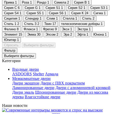
Прима
1
Роза
1
Рондо
1
Семела
2
Серия B
1
Серия C
6
Серия G
1
Серия S1
1
Серия S2
1
Серия S3
1
Серия S4
1
Серия S5
1
Серия S6
1
Серия К
24
Сигма
1
Сицилия
1
Слендер
1
Слим
1
Стелла
1
Стиль
2
Стиль 1
2
Стиль 3
2
Твин
17
телескопические доборы
1
Фелино
8
Флекси
1
Фрегио
9
Экси
1
Экстра
1
Элемент
15
Эмма
30
Эпсом
2
Эра
2
Эфта
1
Юнона
1
Юпитер
1
Сбросить
Выберите фильтры
Фильтр
Выберите фильтры
Категории
Входные двери
ASDOORS
Shelter
Армада
Межкомнатные двери
Двери экошпон
Двери с ПВХ покрытием
Ламинированные двери
Двери с алюминиевой кромкой
Двери эмаль
Шпонированные двери
Двери из массива
дерева
Влагостойкие двери
Наши новости