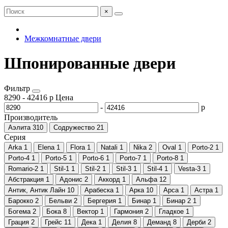
×
Межкомнатные двери
Шпонированные двери
Фильтр
8290
-
42416
р
Цена
-
р
Производитель
Аэлита
310
Содружество
21
Серия
Arka
1
Elena
1
Flora
1
Natali
1
Nika
2
Oval
1
Porto-2
1
Porto-4
1
Porto-5
1
Porto-6
1
Porto-7
1
Porto-8
1
Romario-2
1
Stil-1
1
Stil-2
1
Stil-3
1
Stil-4
1
Vesta-3
1
Абстракция
1
Адонис
2
Аккорд
1
Альфа
12
Антик, Антик Лайн
10
Арабеска
1
Арка
10
Арса
1
Астра
1
Барокко
2
Бельви
2
Бергерия
1
Бинар
1
Бинар 2
1
Богема
2
Бока
8
Вектор
1
Гармония
2
Гладкое
1
Грация
2
Грейс
11
Дека
1
Делия
8
Деманд
8
Дерби
2