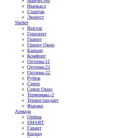
Манчестер
Ньюкасл
Спартак
Эверест
Shelter
Вектор
Горизонт
Гранит
Гранит Окно
Каньон
Комфорт
Оптима-11
Оптима-21
Оптима-22
Рубеж
Север
Север Окно
Термомакс-2
Термостандарт
Фьюжн
Армада
Optima
SMART
Гарант
Каскад