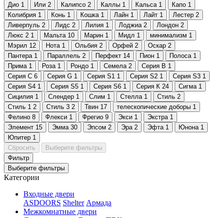
Дио
1
Или
2
Калипсо
2
Каллы
1
Кальса
1
Капо
1
Колибрия
1
Конь
1
Кошка
1
Лайн
1
Лайт
1
Лестер
2
Ливерпуль
2
Лидс
2
Лилия
1
Лоджиа
2
Лондон
2
Люкс 2
1
Мальта
10
Марин
1
Мидл
1
минимализм
1
Мэрил
12
Нота
1
Ольбия
2
Орфей
2
Оскар
2
Пантера
1
Параллель
2
Перфект
14
Пион
1
Полоса
1
Прима
1
Роза
1
Рондо
1
Семела
2
Серия B
1
Серия C
6
Серия G
1
Серия S1
1
Серия S2
1
Серия S3
1
Серия S4
1
Серия S5
1
Серия S6
1
Серия К
24
Сигма
1
Сицилия
1
Слендер
1
Слим
1
Стелла
1
Стиль
2
Стиль 1
2
Стиль 3
2
Твин
17
телескопические доборы
1
Фелино
8
Флекси
1
Фрегио
9
Экси
1
Экстра
1
Элемент
15
Эмма
30
Эпсом
2
Эра
2
Эфта
1
Юнона
1
Юпитер
1
Сбросить
Выберите фильтры
Фильтр
Выберите фильтры
Категории
Входные двери
ASDOORS
Shelter
Армада
Межкомнатные двери