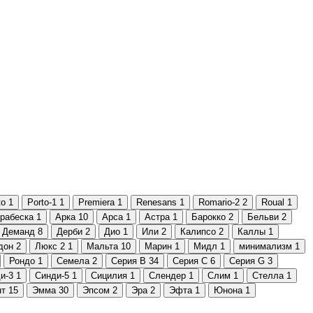
to
1
Porto-1
1
Premiera
1
Renesans
1
Romario-2
2
Roual
1
рабеска
1
Арка
10
Арса
1
Астра
1
Барокко
2
Бельви
2
Деманд
8
Дерби
2
Дио
1
Или
2
Калипсо
2
Каллы
1
дон
2
Люкс 2
1
Мальта
10
Марин
1
Мидл
1
минимализм
1
Рондо
1
Семела
2
Серия B
34
Серия C
6
Серия G
3
и-3
1
Синди-5
1
Сицилия
1
Слендер
1
Слим
1
Стелла
1
нт
15
Эмма
30
Эпсом
2
Эра
2
Эфта
1
Юнона
1