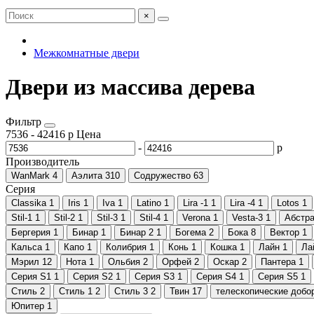
×
Межкомнатные двери
Двери из массива дерева
Фильтр
7536
-
42416
р
Цена
-
р
Производитель
WanMark
4
Аэлита
310
Содружество
63
Серия
Classika
1
Iris
1
Iva
1
Latino
1
Lira -1
1
Lira -4
1
Lotos
1
Stil-1
1
Stil-2
1
Stil-3
1
Stil-4
1
Verona
1
Vesta-3
1
Абстра
Бергерия
1
Бинар
1
Бинар 2
1
Богема
2
Бока
8
Вектор
1
Кальса
1
Капо
1
Колибрия
1
Конь
1
Кошка
1
Лайн
1
Ла
Мэрил
12
Нота
1
Ольбия
2
Орфей
2
Оскар
2
Пантера
1
Серия S1
1
Серия S2
1
Серия S3
1
Серия S4
1
Серия S5
1
Стиль
2
Стиль 1
2
Стиль 3
2
Твин
17
телескопические добо
Юпитер
1