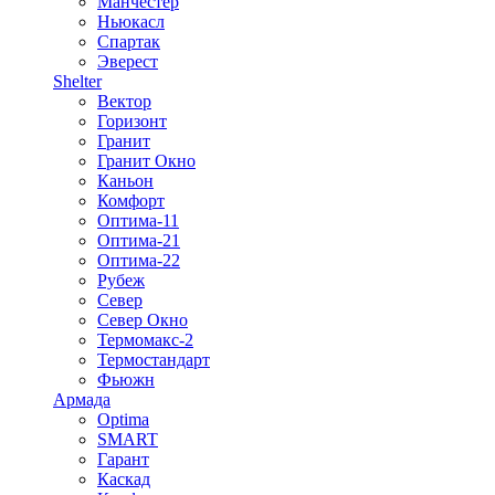
Манчестер
Ньюкасл
Спартак
Эверест
Shelter
Вектор
Горизонт
Гранит
Гранит Окно
Каньон
Комфорт
Оптима-11
Оптима-21
Оптима-22
Рубеж
Север
Север Окно
Термомакс-2
Термостандарт
Фьюжн
Армада
Optima
SMART
Гарант
Каскад