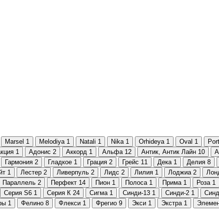
Marsel
1
Melodiya
1
Natali
1
Nika
1
Orhideya
1
Oval
1
Por
кция
1
Адонис
2
Аккорд
1
Альфа
12
Антик, Антик Лайн
10
А
Гармония
2
Гладкое
1
Грация
2
Грейс
11
Дека
1
Делия
8
йт
1
Лестер
2
Ливерпуль
2
Лидс
2
Лилия
1
Лоджиа
2
Лон
Параллель
2
Перфект
14
Пион
1
Полоса
1
Прима
1
Роза
1
Серия S6
1
Серия К
24
Сигма
1
Синди-13
1
Синди-2
1
Синд
ры
1
Фелино
8
Флекси
1
Фрегио
9
Экси
1
Экстра
1
Элеме