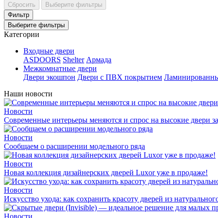
Сбросить
Выберите фильтры
Фильтр
Выберите фильтры
Категории
Входные двери
ASDOORS
Shelter
Армада
Межкомнатные двери
Двери экошпон
Двери с ПВХ покрытием
Ламинированны
Наши новости
Новости
Современные интерьеры меняются и спрос на высокие двери за
Новости
Сообщаем о расширении модельного ряда
Новости
Новая коллекция дизайнерских дверей Luxor уже в продаже!
Новости
Искусство ухода: как сохранить красоту дверей из натуральног
Новости